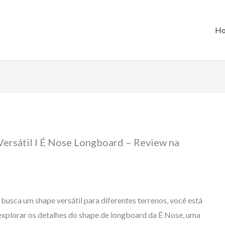
H
ersátil I É Nose Longboard – Review na
busca um shape versátil para diferentes terrenos, você está
 explorar os detalhes do shape de longboard da É Nose, uma