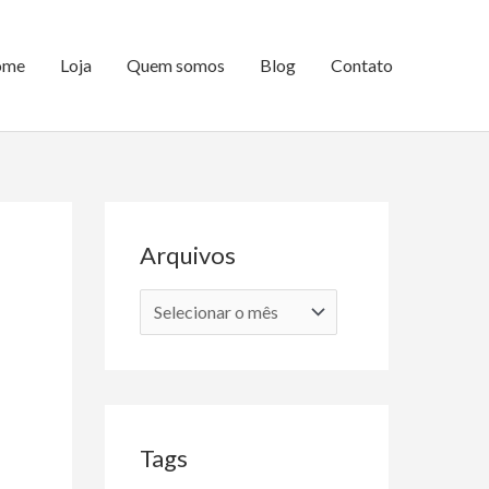
ome
Loja
Quem somos
Blog
Contato
Arquivos
A
r
q
u
i
Tags
v