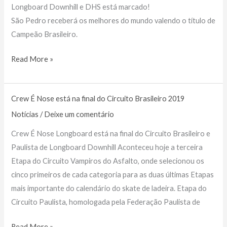
Longboard Downhill e DHS está marcado!
São Pedro receberá os melhores do mundo valendo o título de
Campeão Brasileiro.
Etapa
Read More »
única
do
Crew É Nose está na final do Circuito Brasileiro 2019
Circuito
Brasileiro
Notícias
/
Deixe um comentário
de
Crew É Nose Longboard está na final do Circuito Brasileiro e
Longboard
Paulista de Longboard Downhill Aconteceu hoje a terceira
Downhill
Etapa do Circuito Vampiros do Asfalto, onde selecionou os
2019
cinco primeiros de cada categoria para as duas últimas Etapas
mais importante do calendário do skate de ladeira. Etapa do
Circuito Paulista, homologada pela Federação Paulista de
Crew
Read More »