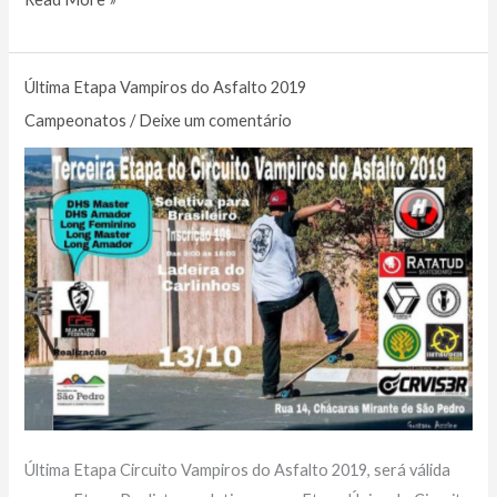
É
Nose
Última Etapa Vampiros do Asfalto 2019
está
na
Campeonatos
/
Deixe um comentário
final
do
Circuito
Brasileiro
2019
Última Etapa Circuito Vampiros do Asfalto 2019, será válida