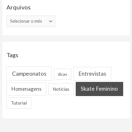
Arquivos
A
r
q
u
i
Tags
v
o
Campeonatos
Entrevistas
dicas
s
Skate Feminino
Homenagens
Notícias
Tutorial