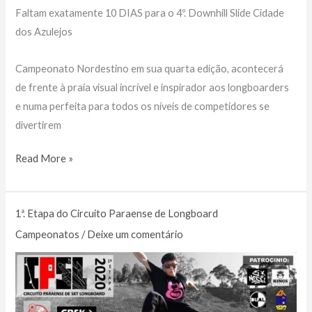
Faltam exatamente 10 DIAS para o 4º. Downhill Slide Cidade
dos Azulejos
Campeonato Nordestino em sua quarta edição, acontecerá
de frente à praia visual incrível e inspirador aos longboarders
e numa perfeita para todos os níveis de competidores se
divertirem
4º.
Read More »
Downhill
Slide
1ª. Etapa do Circuito Paraense de Longboard
–
Cidade
Campeonatos
/
Deixe um comentário
dos
azulejos