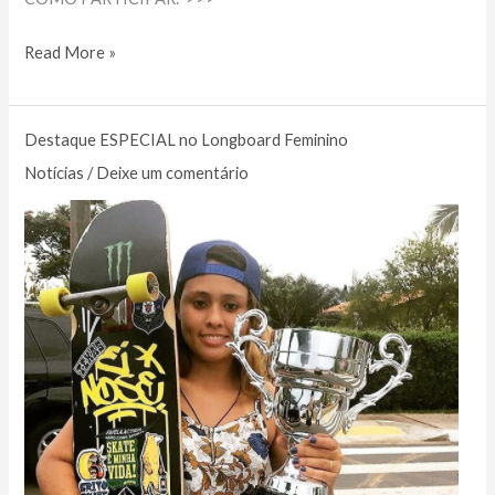
1°.
Read More »
Campeonato
de
Destaque ESPECIAL no Longboard Feminino
skate
Donwhill
Notícias
/
Deixe um comentário
ON
LINE