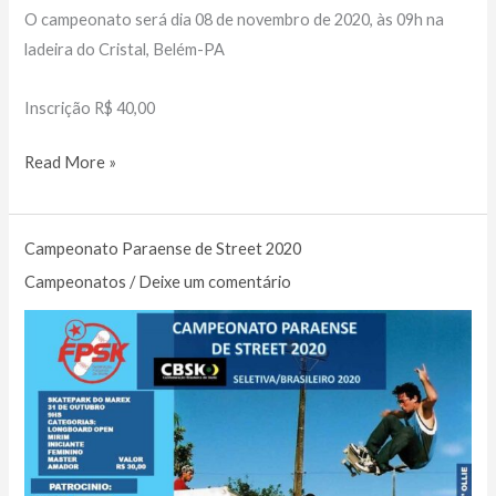
O campeonato será dia 08 de novembro de 2020, às 09h na
ladeira do Cristal, Belém-PA
Inscrição R$ 40,00
1ª.
Read More »
Etapa
do
Campeonato Paraense de Street 2020
Circuito
Paraense
Campeonatos
/
Deixe um comentário
de
Longboard