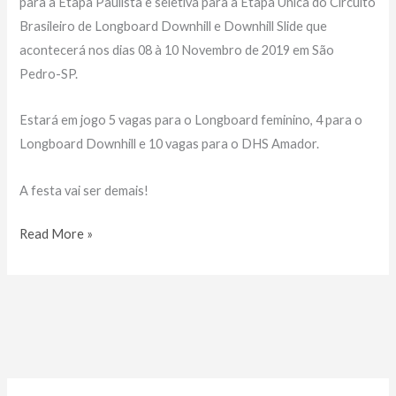
para a Etapa Paulista e seletiva para a Etapa Única do Circuito
Brasileiro de Longboard Downhill e Downhill Slide que
acontecerá nos dias 08 à 10 Novembro de 2019 em São
Pedro-SP.
Estará em jogo 5 vagas para o Longboard feminino, 4 para o
Longboard Downhill e 10 vagas para o DHS Amador.
A festa vai ser demais!
Última
Read More »
Etapa
Vampiros
do
Asfalto
2019