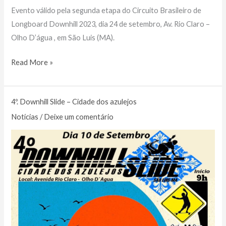
Evento válido pela segunda etapa do Circuito Brasileiro de
Longboard Downhill 2023, dia 24 de setembro, Av. Rio Claro –
Olho D’água , em São Luis (MA).
5º
Read More »
Longboard
Downhill
4º. Downhill Slide – Cidade dos azulejos
Slide
Cidade
Notícias
/
Deixe um comentário
dos
Azulejos
–
MA