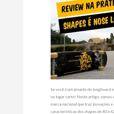
Se você é um amante do longboard e 
no lugar certo! Neste artigo, vamos
marca nacional que traz inovações e 
características dos shapes de 40 e 4