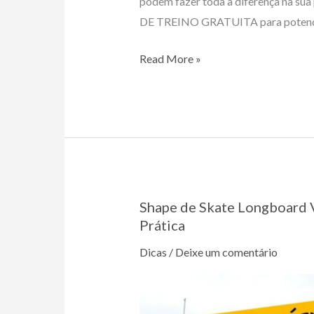
podem fazer toda a diferença na su
DE TREINO GRATUITA para potencia
Como
Read More »
Ganhar
Campeonato
De
Skate
Shape de Skate Longboard V
Prática
Dicas
/
Deixe um comentário