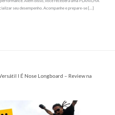
a performance. Além disso, você receberá uma PLANILHA
lizar seu desempenho. Acompanhe e prepare-se […]
ersátil I É Nose Longboard – Review na