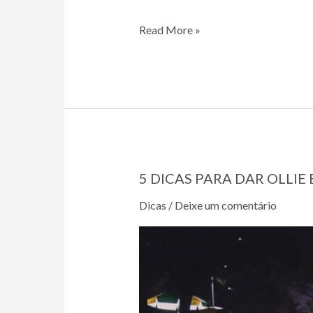
Shape
Read More »
de
Skate
Longboard
Versátil
I
É
Nose
5 DICAS PARA DAR OLLI
Longboard
Dicas
/
Deixe um comentário
–
Review
na
Prática