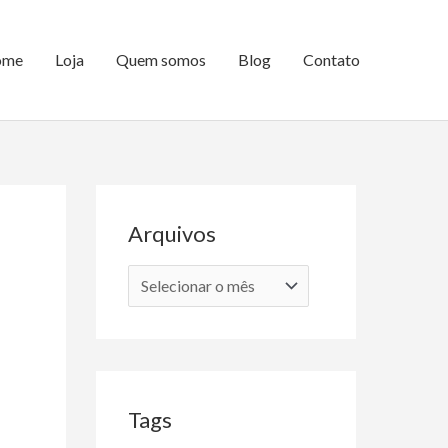
ome
Loja
Quem somos
Blog
Contato
Arquivos
A
r
q
u
i
Tags
v