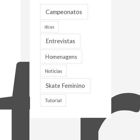
tr
o
Campeonatos
s
dicas
Entrevistas
Homenagens
Notícias
Skate Feminino
Tutorial