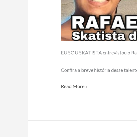
EU SOU SKATISTA entrevistou o Raph
Confira a breve história desse talen
Raphael
Read More »
Reis
troca
ideia
com
o