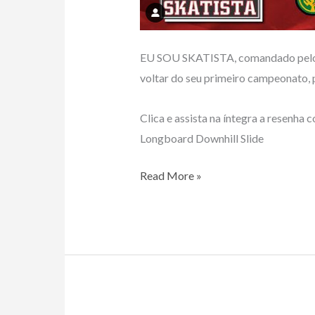
EU SOU SKATISTA, comandado pelo C
voltar do seu primeiro campeonato,
Clica e assista na íntegra a resenha 
Longboard Downhill Slide
Alisson
Read More »
Silva
trocou
ideia
no
Canal
EU