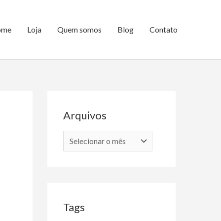
ome
Loja
Quem somos
Blog
Contato
Arquivos
A
r
q
u
i
Tags
v