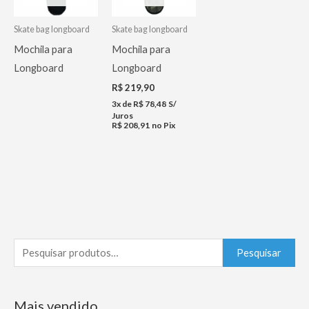
Skate bag longboard
Skate bag longboard
Mochila para
Mochila para
Longboard
Longboard
R$
219,90
3x de
R$
78,48
S/
Juros
R$
208,91
no Pix
P
Pesquisar
e
s
Mais vendido
q