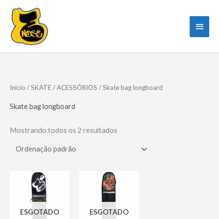
Ir
para
Men
o
princ
conteúdo
Início
/
SKATE
/
ACESSÓRIOS
/ Skate bag longboard
Skate bag longboard
Mostrando todos os 2 resultados
ESGOTADO
ESGOTADO