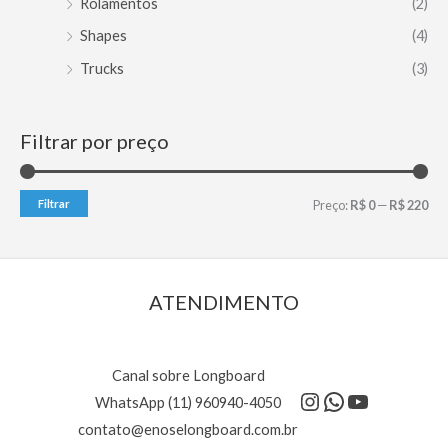
Rolamentos
(2)
Shapes
(4)
Trucks
(3)
Filtrar por preço
P
P
Filtrar
Preço:
R$ 0
—
R$ 220
r
r
e
e
ç
ç
ATENDIMENTO
o
o
m
m
Canal sobre Longboard
í
á
Instagram
WhatsApp
Youtube
WhatsApp (11) 960940-4050
n
x
contato@enoselongboard.com.br
i
i