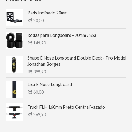
u
Pads Inclinado 20mm
i
R$
20,00
s
a
Rodas para Longboard - 70mm / 85a
r
R$
149,90
p
Shape É Nose Longboard Double Deck - Pro Model
o
Jonathan Borges
r
R$
399,90
:
Lixa É Nose Longboard
R$
60,00
Truck FLH 160mm Preto Central Vazado
R$
269,90