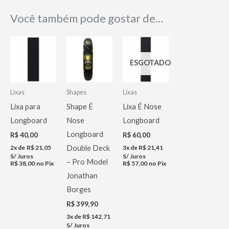
Você também pode gostar de…
ESGOTADO
Lixas
Shapes
Lixas
Lixa para
Shape É
Lixa É Nose
Longboard
Nose
Longboard
Longboard
R$
40,00
R$
60,00
2x de
R$
21,05
3x de
R$
21,41
Double Deck
S/ Juros
S/ Juros
– Pro Model
R$
38,00
no Pix
R$
57,00
no Pix
Jonathan
Borges
R$
399,90
3x de
R$
142,71
S/ Juros