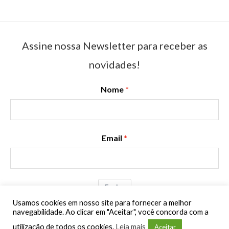
Assine nossa Newsletter para receber as
novidades!
Nome
Email
Enviar
Usamos cookies em nosso site para fornecer a melhor
navegabilidade. Ao clicar em "Aceitar", você concorda com a
É NOSE LONGBOARD I CNPJ 57.521.463/0001-16
COPYRIGHT© 2026
utilização de todos os cookies.
Leia mais
Aceitar