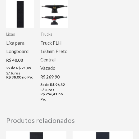
Lixas
Trucks
Lixa para
Truck FLH
Longboard
160mm Preto
Central
R$
40,00
2x de
R$
21,05
Vazado
S/ Juros
R$
269,90
R$
38,00
no Pix
3x de
R$
96,32
S/ Juros
R$
256,41
no
Pix
Produtos relacionados