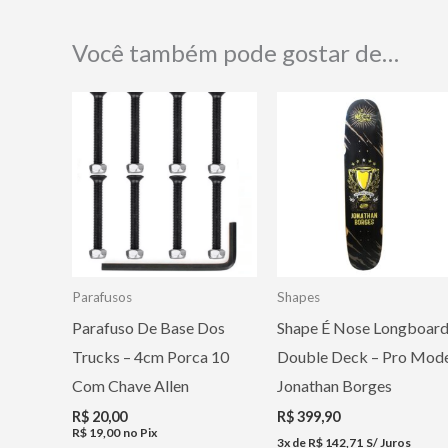
Você também pode gostar de…
Parafusos
Shapes
Parafuso De Base Dos
Shape É Nose Longboar
Trucks – 4cm Porca 10
Double Deck – Pro Mod
Com Chave Allen
Jonathan Borges
R$
20,00
R$
399,90
R$
19,00
no Pix
3x de
R$
142,71
S/ Juros