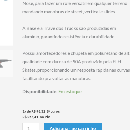
Nose, para fazer um rolê versátil em qualquer terreno,
mandando manobras de street, vertical e slides.
A Base e a Trave dos Trucks são produzidas em
alumínio, garantindo resistência e durabilidade.
Possui amortecedores e chupeta em poliuretano de alt
qualidade com dureza de 90A produzido pela FLH
Skates, proporcionando um resposta rápida nas curvas
facilitando pra voltar as manobras.
Disponibilidade:
Em estoque
3x de
R$
96,32
S/ Juros
R$
256,41
no Pix
Truck
Adicionar ao carrinho