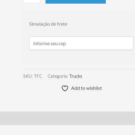
FLH
160mm
Preto
Simulação de frete
Central
Vazado
quantidade
SKU:
TFC
Categoria:
Trucks
Add to wishlist