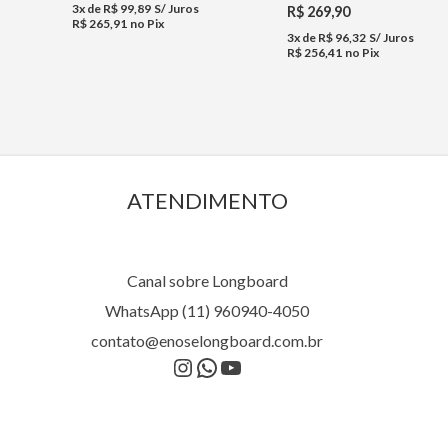
3x de
R$
99,89
S/ Juros
R$
269,90
R$
265,91
no Pix
3x de
R$
96,32
S/ Juros
R$
256,41
no Pix
ATENDIMENTO
Canal sobre Longboard
WhatsApp (11) 960940-4050
contato@enoselongboard.com.br
Instagram
WhatsApp
Youtube