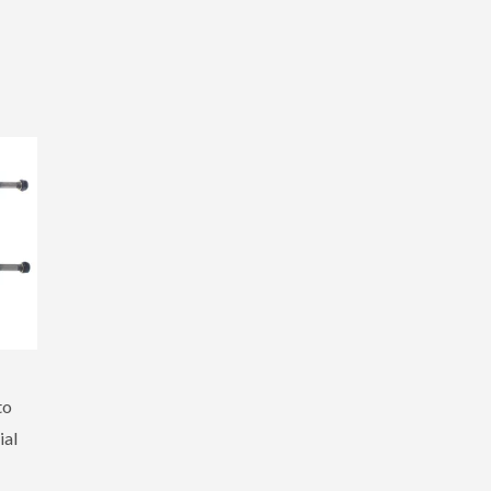
to
ial